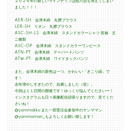
２０２６年の新しいラインナップは総六型も増えてしまい
ました！！！
AER-SH 会津木綿 丸襟ブラウス
LER-SH リネン 丸襟ブラウス
ASC-SH-LS 会津木綿 スタンドカラーシャツ 長袖 丈
二種類
ASC-OP 会津木綿 スタンドカラーワンピース
ATN-PT 会津木綿 テーパードパンツ
ATＷ-PT 会津木綿 ワイドタックパンツ
また、会津木綿の新色は一つ、かわいい「きこり縞」で
す！
去年増やしすぎたので、自粛しました（笑）。
今回は１１日間の開催です！ゆっくり悩んでくださいー！
インスタグラムも日々画像配信頑張りますので、見てくだ
さいね！
@yammakko また一部受注会参加中のヤンママン
@yammaman_もよろしくお願い致します！